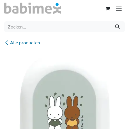
Overslaan naar inhoud
Alle producten