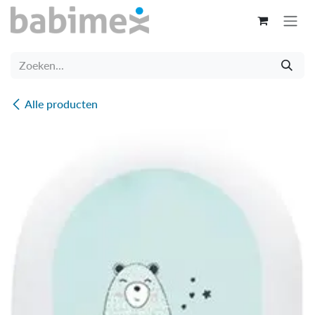
Overslaan naar inhoud
Alle producten