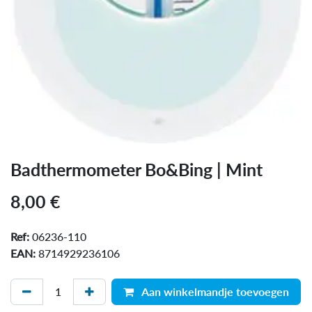
Badthermometer Bo&Bing | Mint
8,00
€
Ref:
06236-110
EAN:
8714929236106
Aan winkelmandje toevoegen