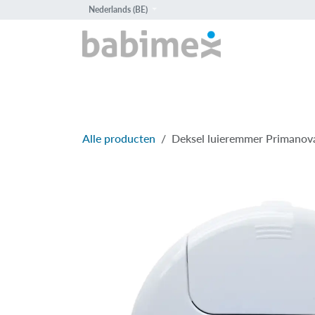
Overslaan naar inhoud
Nederlands (BE)
HOME
PROD
Alle producten
Deksel luieremmer Primanov