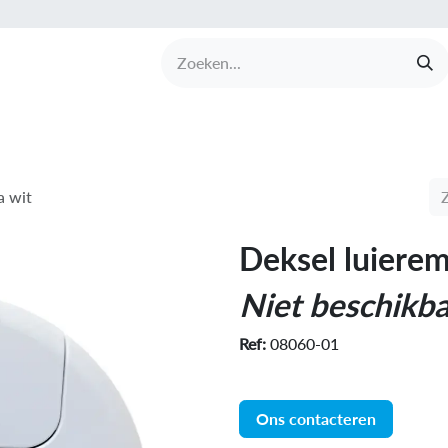
UCTEN
MERKEN
COLLECTIES
OVER BABI
a wit
Deksel luiere
Niet beschikba
Ref:
08060-01
Ons contacteren