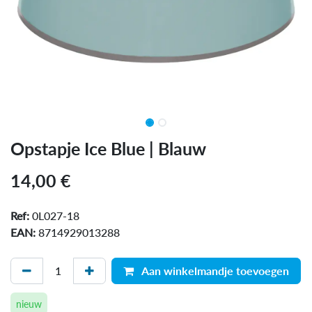
Opstapje Ice Blue | Blauw
14,00
€
Ref:
0L027-18
EAN:
8714929013288
Aan winkelmandje toevoegen
nieuw