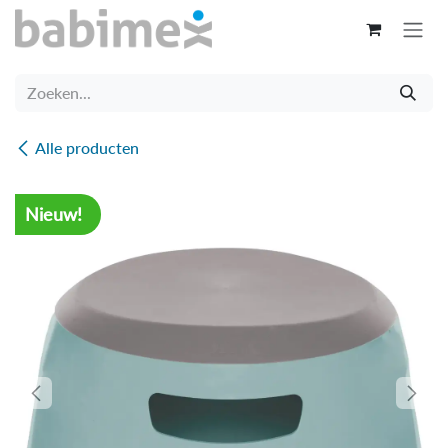
Overslaan naar inhoud
Alle producten
Nieuw!