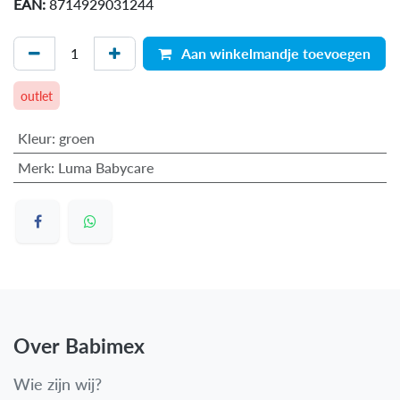
EAN:
8714929031244
Aan winkelmandje toevoegen
outlet
Kleur
:
groen
Merk
:
Luma Babycare
Over Babimex
Wie zijn wij?