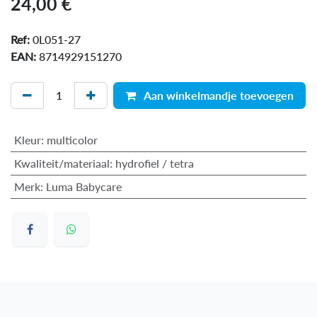
24,00
€
Ref:
0L051-27
EAN:
8714929151270
Aan winkelmandje toevoegen
Kleur
:
multicolor
Kwaliteit/materiaal
:
hydrofiel / tetra
Merk
:
Luma Babycare