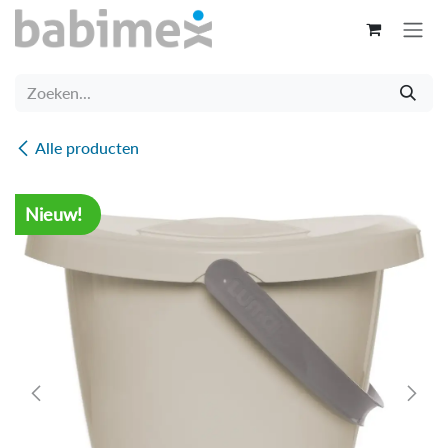
Overslaan naar inhoud
Alle producten
Nieuw!