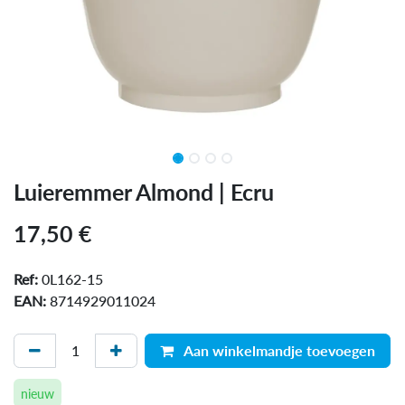
Luieremmer Almond | Ecru
17,50
€
Ref:
0L162-15
EAN:
8714929011024
Aan winkelmandje toevoegen
nieuw