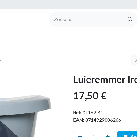
UCTEN
MERKEN
COLLECTIES
OVER BABI
w
Luieremmer Ir
17,50
€
Ref:
0L162-41
EAN:
8714929006266
Aa