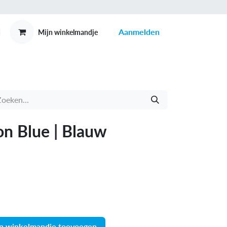
Aanmelden
Mijn winkelmandje
MEX
CONTACT
on Blue | Blauw
n winkelmandje toevoegen