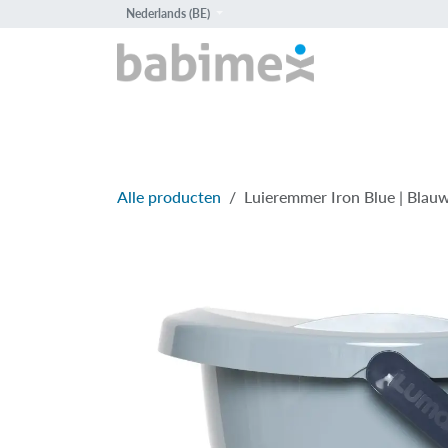
Overslaan naar inhoud
Nederlands (BE)
HOME
PROD
Alle producten
Luieremmer Iron Blue | Blau