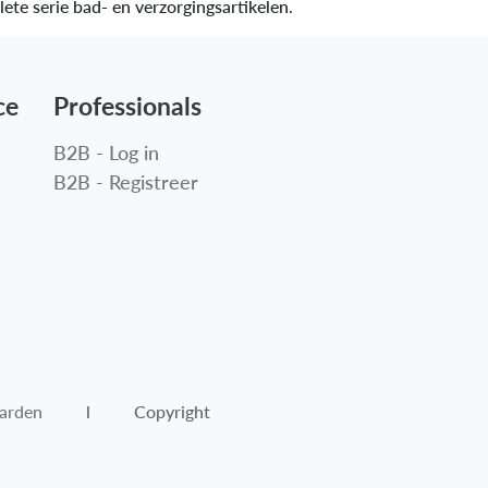
ete serie bad- en verzorgingsartikelen.
ce
Professionals
B2B - Log in
B2B - Registreer
arden​
l Copyright