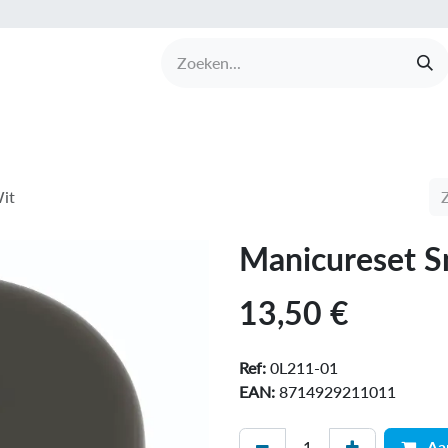
UCTEN
MERKEN
COLLECTIES
OVER BABI
it
Manicureset S
13,50
€
Ref:
0L211-01
EAN:
8714929211011
Aa