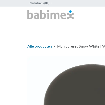
Overslaan naar inhoud
Nederlands (BE)
HOME
PROD
Alle producten
Manicureset Snow White | W