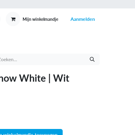
Aanmelden
Mijn winkelmandje
MEX
CONTACT
now White | Wit
n winkelmandje toevoegen