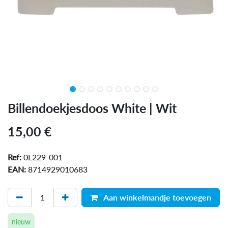
Billendoekjesdoos White | Wit
15,00
€
Ref:
0L229-001
EAN:
8714929010683
Aan winkelmandje toevoegen
nieuw