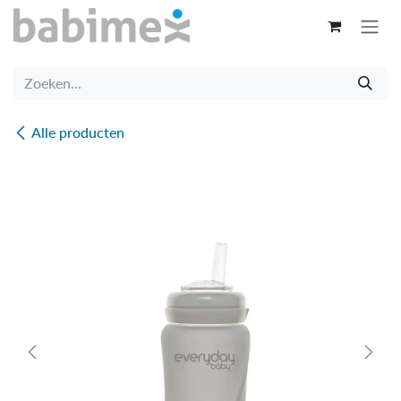
Overslaan naar inhoud
Alle producten