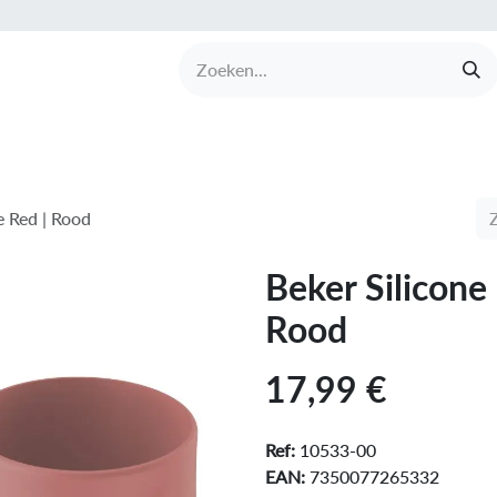
UCTEN
MERKEN
COLLECTIES
OVER BABI
e Red | Rood
Beker Silicone
Rood
17,99
€
Ref:
10533-00
EAN:
7350077265332