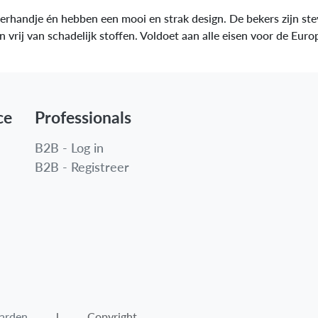
nderhandje én hebben een mooi en strak design. De bekers zijn st
n vrij van schadelijk stoffen. Voldoet aan alle eisen voor de Eu
ce
Professionals
B2B - Log in
B2B - Registreer
arden​
l Copyright