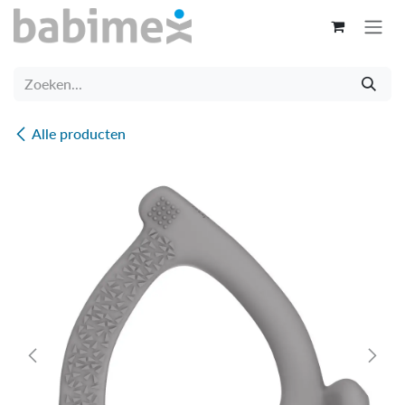
Overslaan naar inhoud
Alle producten