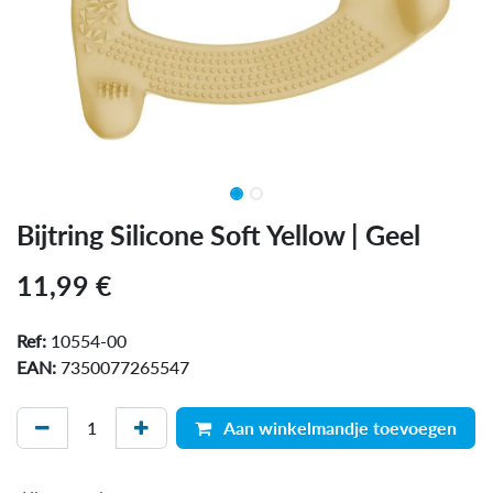
Bijtring Silicone Soft Yellow | Geel
11,99
€
Ref:
10554-00
EAN:
7350077265547
Aan winkelmandje toevoegen