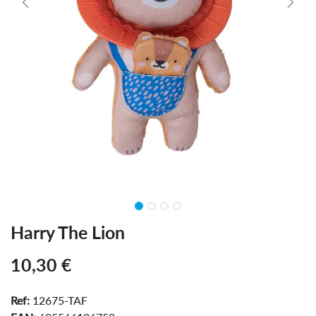
Harry The Lion
10,30
€
Ref:
12675-TAF