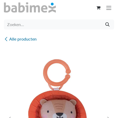
Overslaan naar inhoud
Alle producten