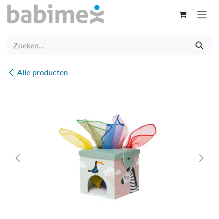
Overslaan naar inhoud
Alle producten