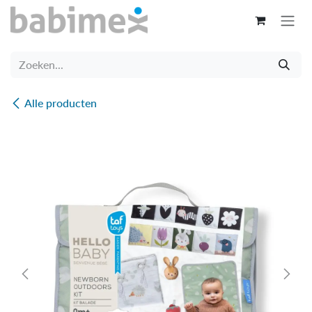
Overslaan naar inhoud
Alle producten