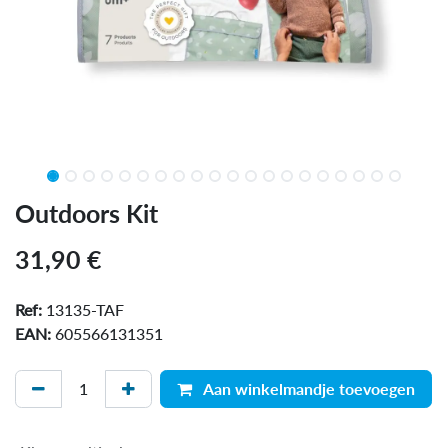
Outdoors Kit
31,90
€
Ref:
13135-TAF
EAN:
605566131351
Aan winkelmandje toevoegen