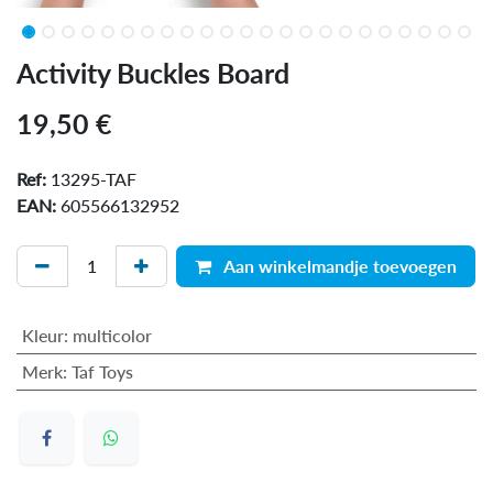
Activity Buckles Board
19,50
€
Ref:
13295-TAF
EAN:
605566132952
Aan winkelmandje toevoegen
Kleur
:
multicolor
Merk
:
Taf Toys