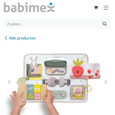
Overslaan naar inhoud
Alle producten