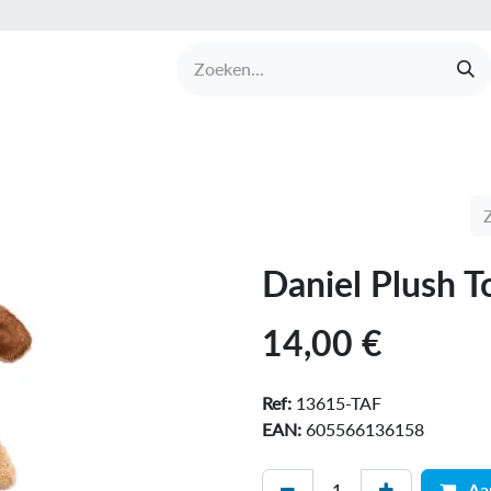
UCTEN
MERKEN
COLLECTIES
OVER BABI
Daniel Plush T
14,00
€
Ref:
13615-TAF
EAN:
605566136158
Aa