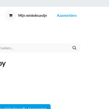
Aanmelden
Mijn winkelmandje
MEX
CONTACT
oy
n winkelmandje toevoegen