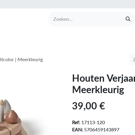
UCTEN
MERKEN
COLLECTIES
OVER BABI
icolor | Meerkleurig
Houten Verjaar
Meerkleurig
39,00
€
Ref:
17113-120
EAN:
5706459143897