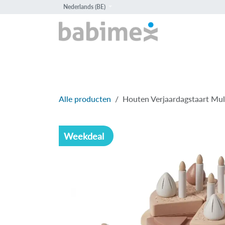
Overslaan naar inhoud
Nederlands (BE)
HOME
PROD
Alle producten
Houten Verjaardagstaart Mult
Weekdeal