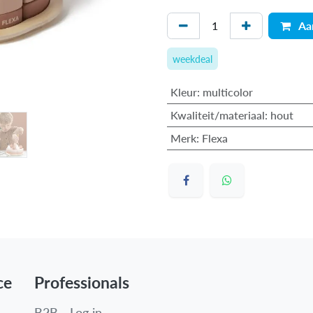
Aa
weekdeal
Kleur
:
multicolor
Kwaliteit/materiaal
:
hout
Merk
:
Flexa
ce
Professionals
B2B - Log in