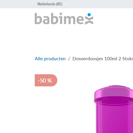
Overslaan naar inhoud
Nederlands (BE)
HOME
PROD
Alle producten
Doseerdoosjes 100ml 2 Stuks
-50 %