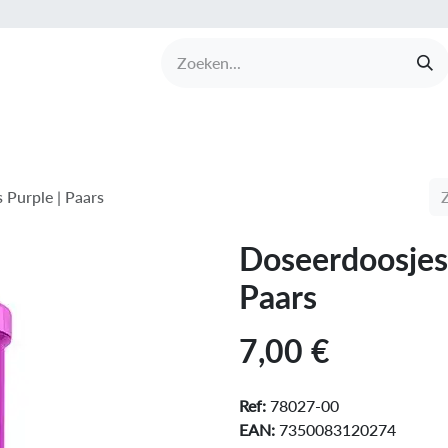
UCTEN
MERKEN
COLLECTIES
OVER BABI
 Purple | Paars
Doseerdoosjes
Paars
7,00
€
Ref:
78027-00
EAN:
7350083120274