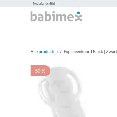
Overslaan naar inhoud
Nederlands (BE)
HOME
PROD
Alle producten
Fopspeenkoord Black | Zwar
-50 %