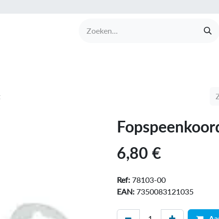
UCTEN
MERKEN
COLLECTIES
OVER BABI
t
Fopspeenkoord
6,80
€
Ref:
78103-00
EAN:
7350083121035
Aa