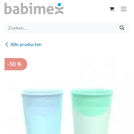
Overslaan naar inhoud
Alle producten
-50 %