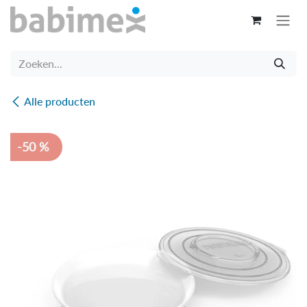
Overslaan naar inhoud
Alle producten
-50 %