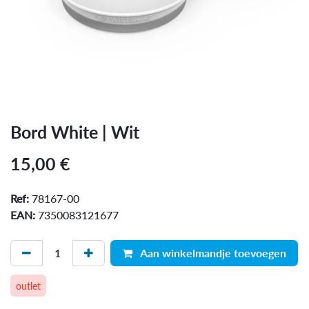
Bord White | Wit
15,00
€
Ref:
78167-00
EAN:
7350083121677
Aan winkelmandje toevoegen
outlet