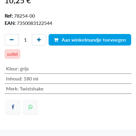
10,25
€
Ref:
78254-00
EAN:
7350083122544
Aan winkelmandje toevoegen
outlet
Kleur
:
grijs
Inhoud
:
180 ml
Merk
:
Twistshake