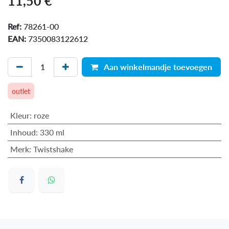
11,50
€
Ref:
78261-00
EAN:
7350083122612
Aan winkelmandje toevoegen
outlet
Kleur
:
roze
Inhoud
:
330 ml
Merk
:
Twistshake