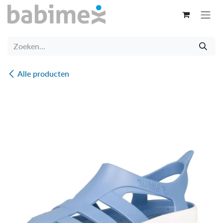
Overslaan naar inhoud
Alle producten