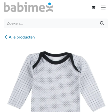
Overslaan naar inhoud
Alle producten