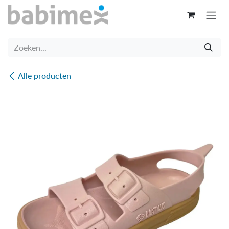
Overslaan naar inhoud
Alle producten