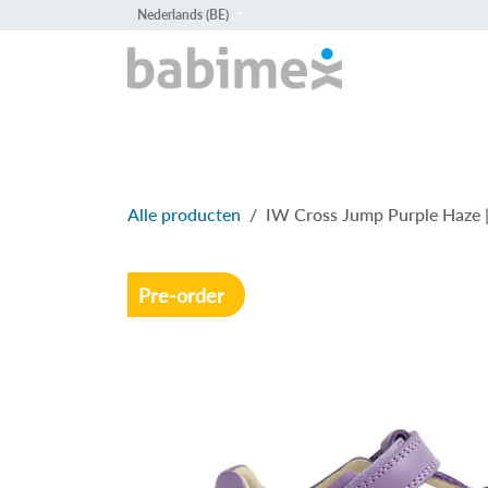
Overslaan naar inhoud
Nederlands (BE)
HOME
PROD
Alle producten
IW Cross Jump Purple Haze | 
Pre-order