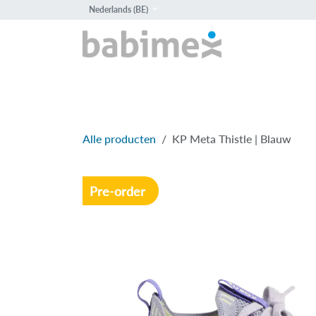
Overslaan naar inhoud
Nederlands (BE)
HOME
PROD
Alle producten
KP Meta Thistle | Blauw
Pre-order