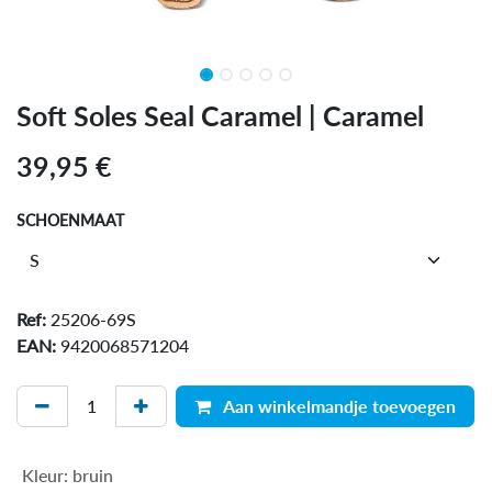
Soft Soles Seal Caramel | Caramel
39,95
€
SCHOENMAAT
Ref:
25206-69S
EAN:
9420068571204
Aan winkelmandje toevoegen
Kleur
:
bruin