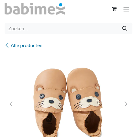
Overslaan naar inhoud
Alle producten