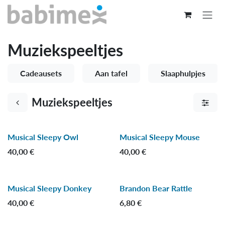
Overslaan naar inhoud
Muziekspeeltjes
Cadeausets
Aan tafel
Slaaphulpjes
Muziekspeeltjes
Musical Sleepy Owl
Musical Sleepy Mouse
-50 %
-50 %
40,00
€
40,00
€
Musical Sleepy Donkey
Brandon Bear Rattle
-50 %
40,00
€
6,80
€