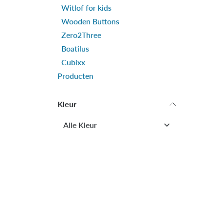
Witlof for kids
Wooden Buttons
Zero2Three
Boatilus
Cubixx
Producten
Kleur
Merk
Labels
nieuw