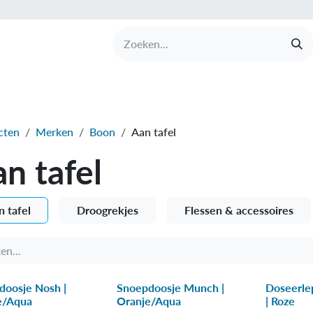
UCTEN
MERKEN
COLLECTIES
OVER BABI
cten
Merken
Boon
Aan tafel
n tafel
n tafel
Droogrekjes
Flessen & accessoires
doosje Nosh |
Snoepdoosje Munch |
Doseerlep
e/Aqua
Oranje/Aqua
| Roze