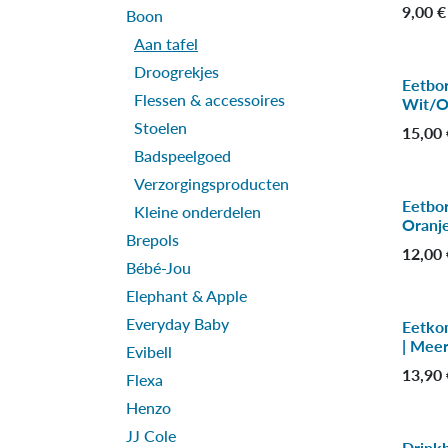
9,00
€
Boon
Aan tafel
Droogrekjes
Eetbor
Flessen & accessoires
Wit/O
Stoelen
15,00
Badspeelgoed
Verzorgingsproducten
Eetbor
Kleine onderdelen
Oranj
Brepols
12,00
Bébé-Jou
Elephant & Apple
Everyday Baby
Eetko
| Meer
Evibell
13,90
Flexa
Henzo
JJ Cole
Drinkb