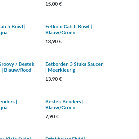
15,00
€
atch Bowl |
Eetkom Catch Bowl |
qua
Blauw/Groen
13,90
€
Groovy / Bestek
Eetborden 3 Stuks Saucer
 | Blauw/Rood
| Meerkleurig
13,90
€
enders |
Bestek Benders |
qua
Blauw/Groen
7,90
€
r Klein Swig |
Drinkbeker Fluid |