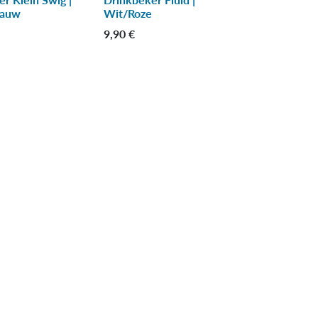
lauw
Wit/Roze
9,90
€