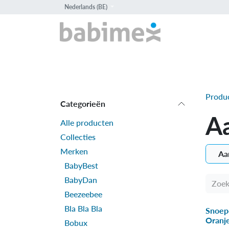
Overslaan naar inhoud
Nederlands (BE)
HOME
PROD
Produ
Categorieën
Aa
Alle producten
Collecties
Merken
Aa
BabyBest
BabyDan
Beezeebee
Bla Bla Bla
Snoep
Oranj
Bobux