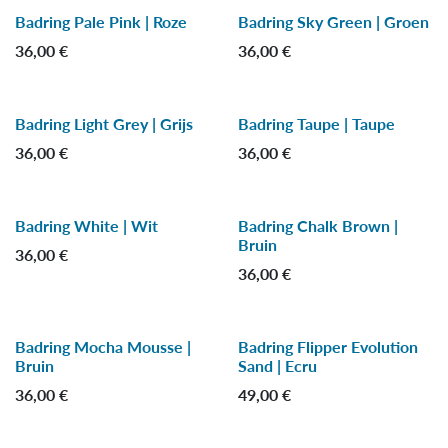
Badring Pale Pink | Roze
Badring Sky Green | Groen
36,00
€
36,00
€
Badring Light Grey | Grijs
Badring Taupe | Taupe
36,00
€
36,00
€
Badring White | Wit
Badring Chalk Brown |
Nieuw!
Bruin
36,00
€
36,00
€
Badring Mocha Mousse |
Badring Flipper Evolution
Nieuw!
Nieuw!
Bruin
Sand | Ecru
36,00
€
49,00
€