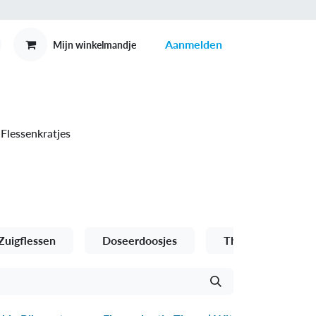
Aanmelden
Mijn winkelmandje
MEX
CONTACT
Flessenkratjes
Zuigflessen
Doseerdoosjes
Thermosflessen