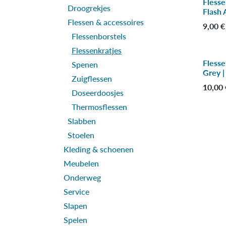
Flesse
-50
Droogrekjes
Flash 
Flessen & accessoires
9,00
€
Flessenborstels
Flessenkratjes
Flesse
Spenen
Grey |
Zuigflessen
10,00
Doseerdoosjes
Thermosflessen
Slabben
Stoelen
Kleding & schoenen
Meubelen
Onderweg
Service
Slapen
Spelen