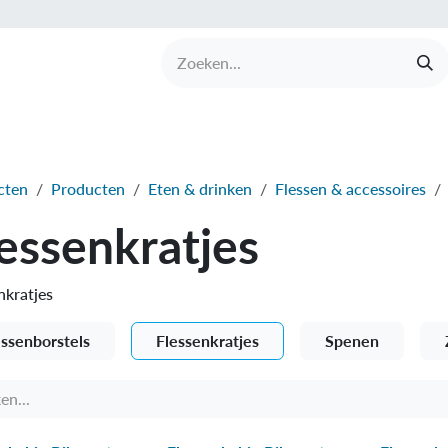
UCTEN
MERKEN
COLLECTIES
OVER BABI
cten
Producten
Eten & drinken
Flessen & accessoires
essenkratjes
nkratjes
essenborstels
Flessenkratjes
Spenen