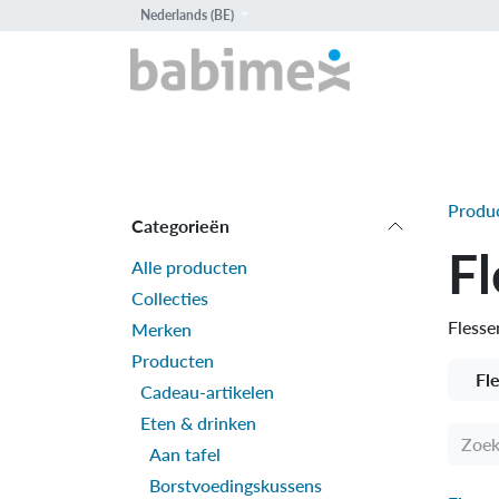
Overslaan naar inhoud
Nederlands (BE)
HOME
PROD
Produ
Categorieën
Fl
Alle producten
Collecties
Flesse
Merken
Producten
Fl
Cadeau-artikelen
Eten & drinken
Aan tafel
Borstvoedingskussens