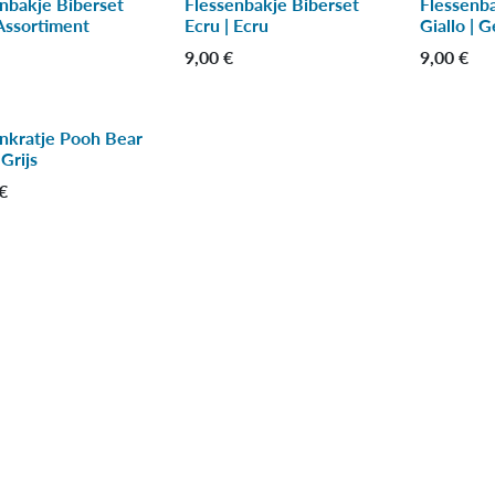
nbakje Biberset
Flessenbakje Biberset
Flessenb
 %
-50 %
-50 %
Assortiment
Ecru | Ecru
Giallo | G
9,00
€
9,00
€
nkratje Pooh Bear
 Grijs
€