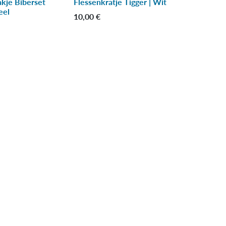
akje Biberset
Flessenkratje Tigger | Wit
eel
10,00
€